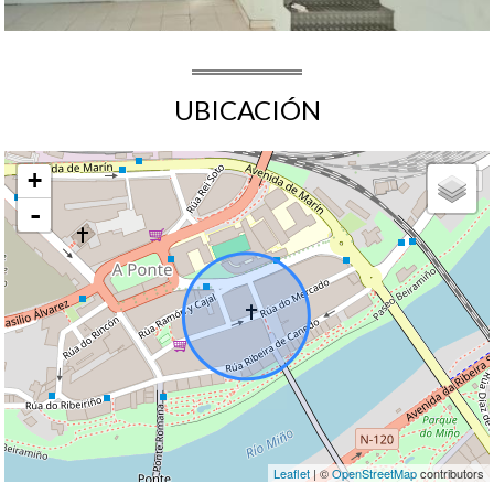
UBICACIÓN
+
-
Leaflet
| ©
OpenStreetMap
contributors