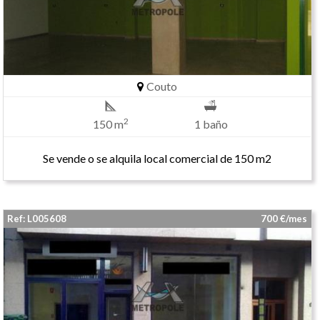
Couto
2
150 m
1 baño
Se vende o se alquila local comercial de 150 m2
Ref: L005608
700 €/mes