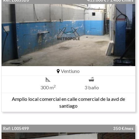
Ref: L005520
415.000 € / 1.400 €/mes
Ventiuno
2
300 m
3 baño
Amplio local comercial en calle comercial de la avd de
santiago
Ref: L005499
350 €/mes