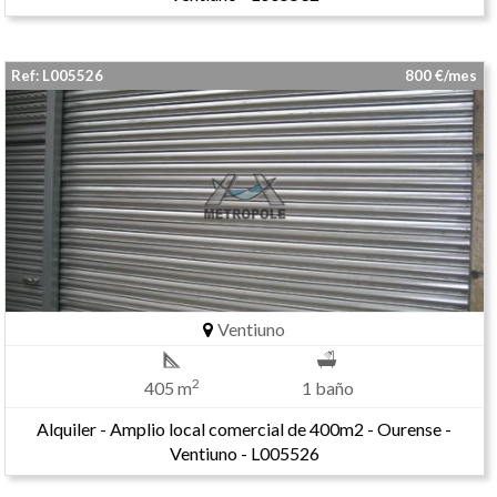
Ref: L005526
800 €/mes
Ventiuno
2
405 m
1 baño
Alquiler - Amplio local comercial de 400m2 - Ourense -
Ventiuno - L005526