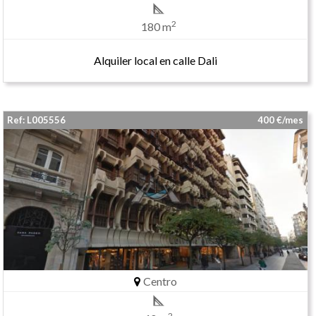
2
180 m
Alquiler local en calle Dali
Ref: L005556
400 €/mes
Centro
2