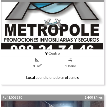
Centro
2
70 m
1 baño
Local acondicionado en el centro
Ref: L005630
1.400 €/mes