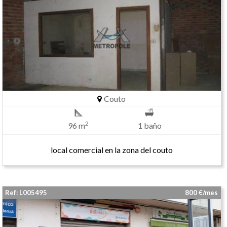
Couto
2
96 m
1 baño
local comercial en la zona del couto
Ref: L005495
800 €/mes