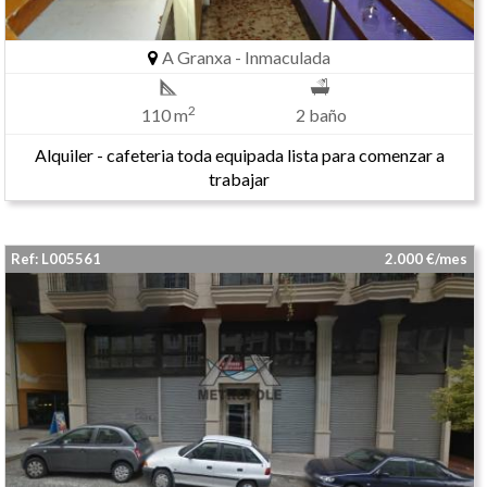
A Granxa - Inmaculada
2
110 m
2 baño
Alquiler - cafeteria toda equipada lista para comenzar a
trabajar
Ref: L005561
2.000 €/mes