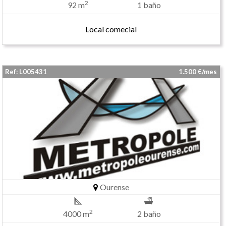
2
92 m
1 baño
Local comecial
Ref: L005431
1.500 €/mes
Ourense
2
4000 m
2 baño