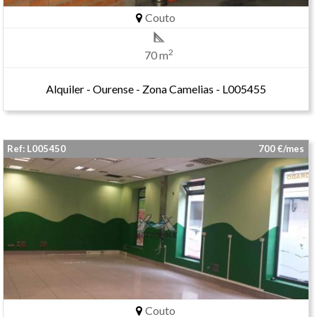
Couto
2
70 m
Alquiler - Ourense - Zona Camelias - L005455
Ref: L005450
700 €/mes
Couto