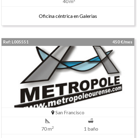
40 m
Oficina céntrica en Galerias
Ref: L005551
450 €/mes
San Francisco
2
70 m
1 baño