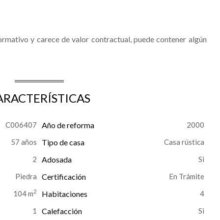
rmativo y carece de valor contractual, puede contener algún
ARACTERÍSTICAS
C006407
Año de reforma
2000
57 años
Tipo de casa
Casa rústica
2
Adosada
Piedra
Certificación
En Trámite
2
104 m
Habitaciones
4
1
Calefacción