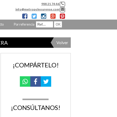
988 21 74 46
info@metropoleourense.com
cto
Por referencia
CRA
Volver
¡COMPÁRTELO!
¡CONSÚLTANOS!