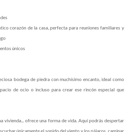
ades
ntico corazón de la casa, perfecta para reuniones familiares y
ego
entos únicos
reciosa bodega de piedra con muchísimo encanto, ideal como
espacio de ocio o incluso para crear ese rincón especial que
a vivienda... ofrece una forma de vida. Aquí podrás despertar
cuchar únicamente el sonido del viento y los pájaros, caminar