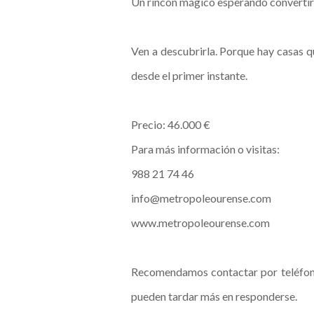
Un rincón mágico esperando convertir
Ven a descubrirla. Porque hay casas q
desde el primer instante.
Precio: 46.000 €
Para más información o visitas:
988 21 74 46
info@metropoleourense.com
www.metropoleourense.com
Recomendamos contactar por teléfono
pueden tardar más en responderse.