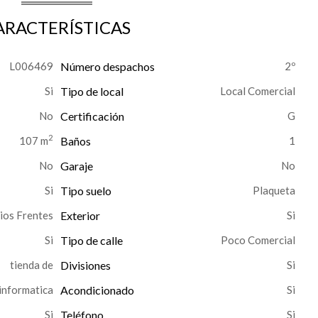
ARACTERÍSTICAS
L006469
Número despachos
2º
Tipo de local
Local Comercial
No
Certificación
G
2
107 m
Baños
1
Garaje
Tipo suelo
Plaqueta
ios Frentes
Exterior
Tipo de calle
Poco Comercial
tienda de
Divisiones
informatica
Acondicionado
Teléfono