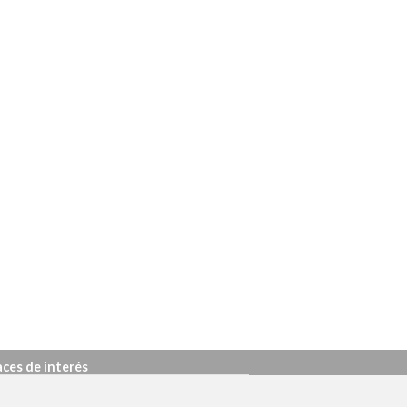
aces de interés
os en venta en tu zona