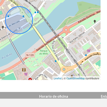
Leaflet
| ©
OpenStreetMap
contributors
Horario de oficina
Enl
Pis
Lunes a Viernes