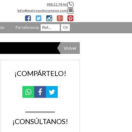
988 21 74 46
info@metropoleourense.com
cto
Por referencia
Volver
¡COMPÁRTELO!
¡CONSÚLTANOS!