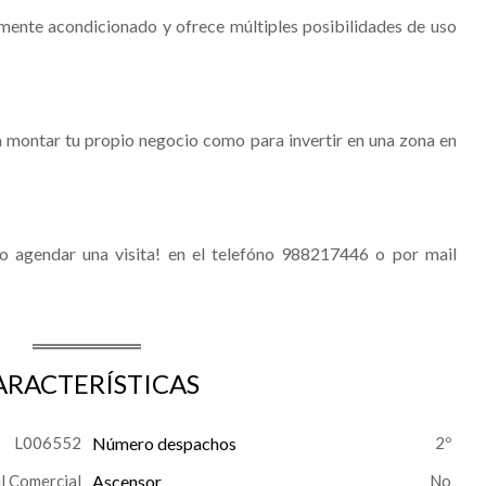
lmente acondicionado y ofrece múltiples posibilidades de uso
 montar tu propio negocio como para invertir en una zona en
o agendar una visita! en el telefóno 988217446 o por mail
ARACTERÍSTICAS
L006552
Número despachos
2º
l Comercial
Ascensor
No