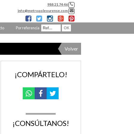
988 21 74 46
info@metropoleourense.com
cto
Por referencia
Volver
¡COMPÁRTELO!
¡CONSÚLTANOS!