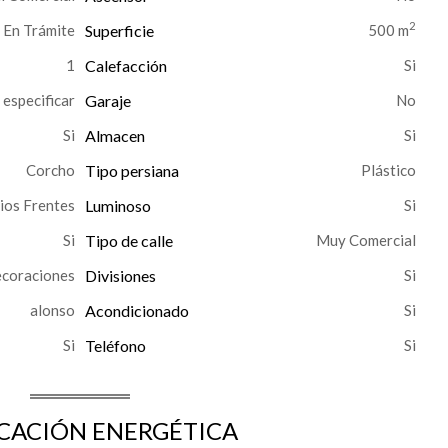
2
En Trámite
Superficie
500 m
1
Calefacción
n especificar
Garaje
Almacen
Corcho
Tipo persiana
Plástico
ios Frentes
Luminoso
Tipo de calle
Muy Comercial
ecoraciones
Divisiones
alonso
Acondicionado
Teléfono
ICACIÓN ENERGÉTICA