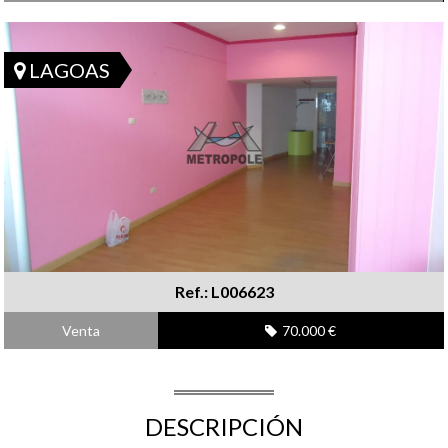
LAGOAS
Ref.: L006623
Venta
70.000 €
DESCRIPCIÓN