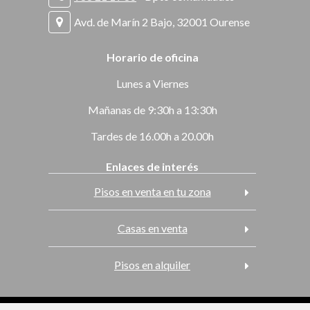
Avd. de Marín 2 Bajo, 32001 Ourense
Horario de oficina
Lunes a Viernes
Mañanas de 9:30h a 13:30h
Tardes de 16.00h a 20.00h
Enlaces de interés
Pisos en venta en tu zona
Casas en venta
Pisos en alquiler