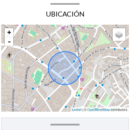
UBICACIÓN
+
-
Leaflet
| ©
OpenStreetMap
contributors