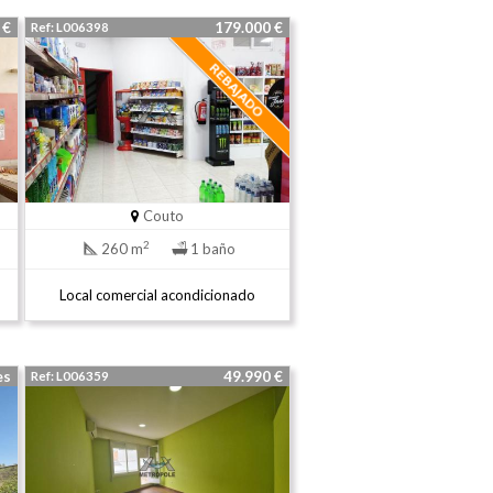
0 €
179.000 €
Ref: L006398
Couto
2
260 m
1 baño
Local comercial acondicionado
mes
49.990 €
Ref: L006359