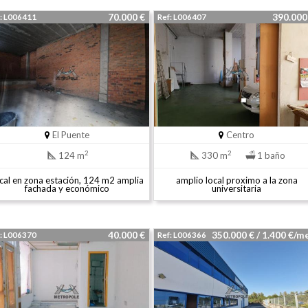
70.000 €
390.00
: L006411
Ref: L006407
El Puente
Centro
2
2
124 m
330 m
1 baño
cal en zona estación, 124 m2 amplia
amplio local proximo a la zona
fachada y económico
universitaria
40.000 €
350.000 € / 1.400 €/
: L006370
Ref: L006366