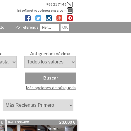
988 21 74 46
info@metropoleourense.com
cto
Por referencia
ie
Antigüedad máxima
Buscar
Más opciones de búsqueda
r:
0 €
23.000 €
Ref: L006490