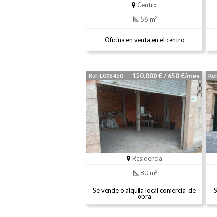
Centro
2
56 m
Oficina en venta en el centro
120.000 € / 650 €/mes
Ref: L006450
Ref
Residencia
2
80 m
Se vende o alquila local comercial de
S
obra