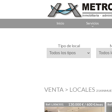
Inicio
Servicios
Tipo de local
M
VENTA > LOCALES
214 INMUE
130.000 € / 600 €/mes
Ref: L006501
Ref