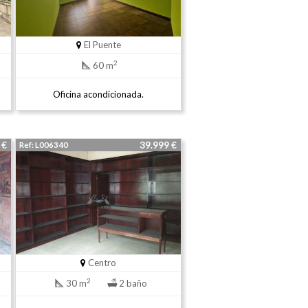
El Puente
2
60 m
Oficina acondicionada.
0 €
39.999 €
Ref: L006340
Centro
2
30 m
2 baño