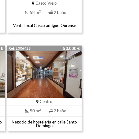
Casco Viejo
2
58 m
2 baño
Venta local Casco antiguo Ourense
0 €
50.000 €
Ref: L006428
Centro
2
50 m
2 baño
o
Negocio de hostelería en calle Santo
Domingo