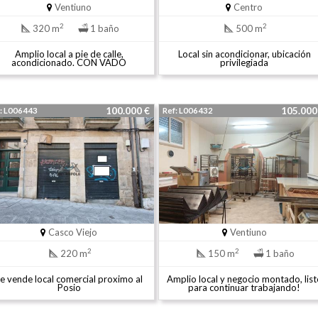
Ventiuno
Centro
2
2
320 m
1 baño
500 m
Amplio local a pie de calle,
Local sin acondicionar, ubicación
acondicionado. CON VADO
privilegiada
100.000 €
105.00
: L006443
Ref: L006432
Casco Viejo
Ventiuno
2
2
220 m
150 m
1 baño
e vende local comercial proximo al
Amplio local y negocio montado, list
Posio
para continuar trabajando!