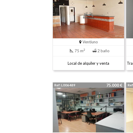
Ventiuno
2
75 m
2 baño
Local de alquiler y venta
Tra
75.000 €
Ref: L006489
Ref