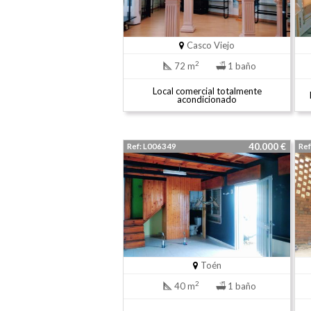
Casco Viejo
2
72 m
1 baño
Local comercial totalmente
acondicionado
40.000 €
Ref: L006349
Ref
Toén
2
40 m
1 baño