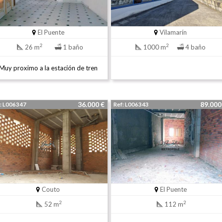
El Puente
Vilamarín
2
2
26 m
1 baño
1000 m
4 baño
Muy proximo a la estación de tren
36.000 €
89.00
: L006347
Ref: L006343
Couto
El Puente
2
2
52 m
112 m