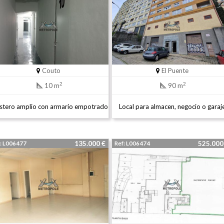
Couto
El Puente
2
2
10 m
90 m
stero amplio con armario empotrado
Local para almacen, negocio o garaj
135.000 €
525.00
: L006477
Ref: L006474