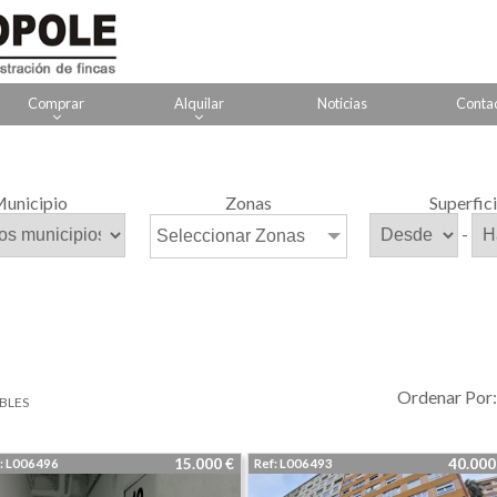
Comprar
Alquilar
Noticias
Conta
unicipio
Zonas
Superfic
-
Seleccionar Zonas
Ordenar Po
BLES
15.000 €
40.00
: L006496
Ref: L006493