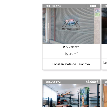
80.000 €
Ref: L006424
Ref
A Valenzá
2
45 m
Lo
Local en Avda de Celanova
65.000 €
Ref: L006392
Ref