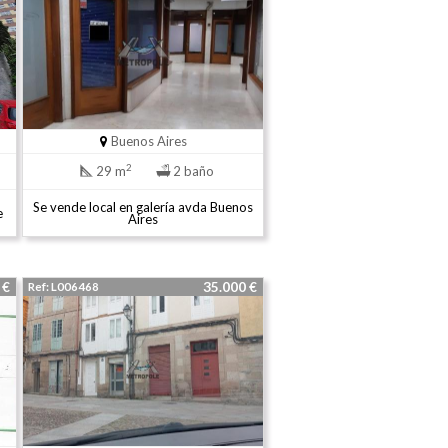
Buenos Aires
2
29 m
2 baño
Se vende local en galería avda Buenos
e
Aires
0 €
35.000 €
Ref: L006468