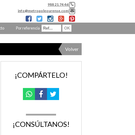
988 21 74 46
info@metropoleourense.com
cto
Por referencia
Volver
¡COMPÁRTELO!
¡CONSÚLTANOS!