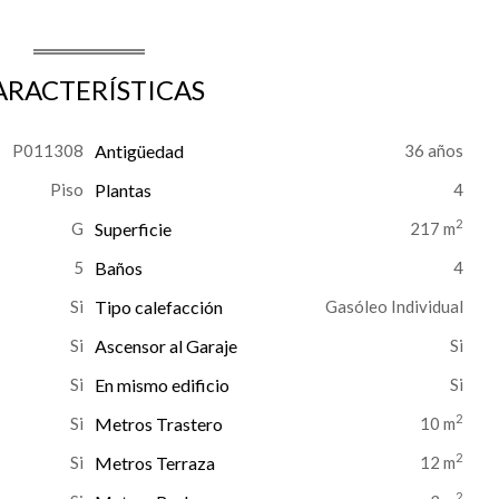
ARACTERÍSTICAS
P011308
Antigüedad
36 años
Piso
Plantas
4
2
G
Superficie
217 m
5
Baños
4
Tipo calefacción
Gasóleo Individual
Si
Ascensor al Garaje
En mismo edificio
2
Metros Trastero
10 m
2
Metros Terraza
12 m
2