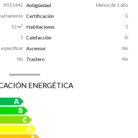
P011441
Antigüedad
Menos de 1 año
partamento
Certificación
G
2
52 m
Habitaciones
1
1
Calefacción
n especificar
Ascensor
No
Trastero
ICACIÓN ENERGÉTICA