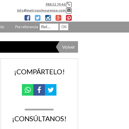
988 21 74 46
info@metropoleourense.com
cto
Por referencia
Volver
¡COMPÁRTELO!
¡CONSÚLTANOS!