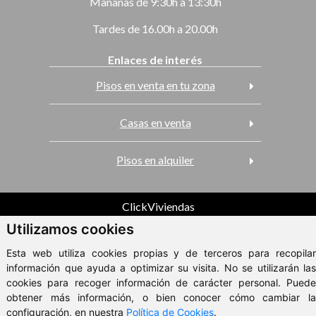
Mañanas de 9:30h a 13:30h
Tardes de 16.00h a 20.00h
Enlaces de interés
Pisos en venta en tu zona
Casas en venta
Pisos en alquiler
ClickViviendas
© 2026 - Metropole
Utilizamos cookies
Aviso Legal
Esta web utiliza cookies propias y de terceros para recopilar
información que ayuda a optimizar su visita. No se utilizarán las
cookies para recoger información de carácter personal. Puede
obtener más información, o bien conocer cómo cambiar la
configuración, en nuestra
Política de Cookies
.