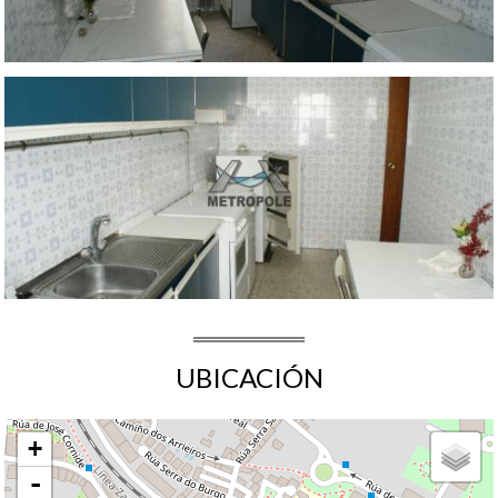
UBICACIÓN
+
-